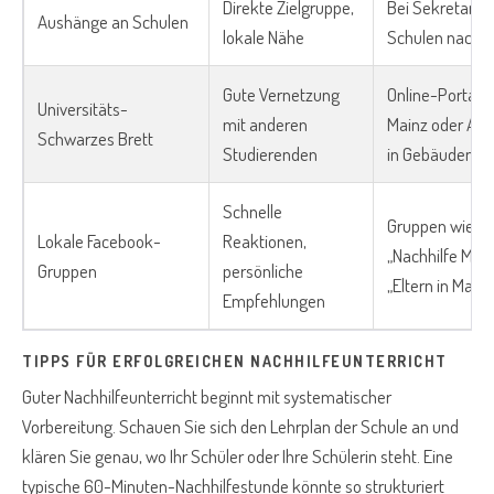
Direkte Zielgruppe,
Bei Sekretariat
Aushänge an Schulen
lokale Nähe
Schulen nachf
Gute Vernetzung
Online-Portal 
Universitäts-
mit anderen
Mainz oder Au
Schwarzes Brett
Studierenden
in Gebäuden
Schnelle
Gruppen wie
Lokale Facebook-
Reaktionen,
„Nachhilfe Main
Gruppen
persönliche
„Eltern in Mainz
Empfehlungen
TIPPS FÜR ERFOLGREICHEN NACHHILFEUNTERRICHT
Guter Nachhilfeunterricht beginnt mit systematischer
Vorbereitung. Schauen Sie sich den Lehrplan der Schule an und
klären Sie genau, wo Ihr Schüler oder Ihre Schülerin steht. Eine
typische 60-Minuten-Nachhilfestunde könnte so strukturiert