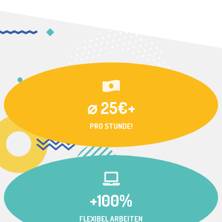
⌀ 25€+
PRO STUNDE!
+100%
FLEXIBEL ARBEITEN