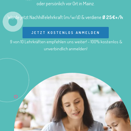
oder persönlich vor Ort in Mainz.
Werde jetzt Nachhilfelehrkraft (m/w/d) & verdiene
Ø 25€+/h
:
JETZT KOSTENLOS ANMELDEN
9 von 10 Lehrkräften empfehlen uns weiter! – 100% kostenlos &
unverbindlich anmelden!